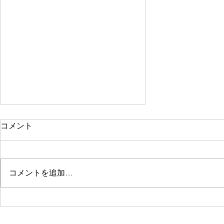
ゲームパビリオンjpに参加い
コメント
たします
『錬魂のレナフィーネ』の開発も
佳境になり、更新がなかなか追い
コメントを追加…
つかず……広報の河野です。 ね
こどらソフトは３月２５日に大阪
で開催されるゲームパビリオンjp
に参加いたします！